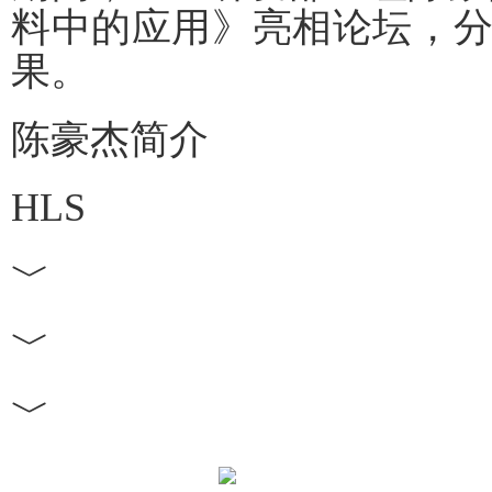
料中的应用》亮相论坛，分
果。
陈豪杰简介
HLS
﹀
﹀
﹀